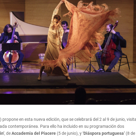
propone en esta nueva edición, que se celebrará del 2 al 9 de junio, visita
rada contemporánea. Para ello ha incluido en su programación dos
in’
, de
Accademia del Piacere
(5 de junio), y
‘Diáspora portuguesa’
(8 de