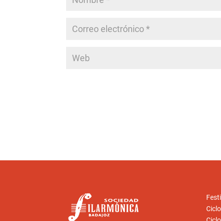
Festi
Cicl
Cicl