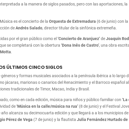
nterpretada a la manera de siglos pasados, pero con las aportaciones, la
 Música es el concierto de la
Orquesta de Extremadura
(6 de junio) con la
rección de
Andrés Salado
, director titular de la sinfónica extremeña.
das por el gran público como el
‘Concierto de Aranjuez’
de
Joaquín Rod
 que se completará con la obertura
‘Dona Inês de Castro’
, una obra escrit
 Motta
.
LOS ÚLTIMOS CINCO SIGLOS
e géneros y formas musicales asociados a la península ibérica a lo largo d
mo jácaras, marionas o canarios del Renacimiento y el Barroco español a
iones tradicionales de Timor, Macao, India y Brasil.
mado, como en cada edición, música para niños y público familiar con
‘La
tividad de
‘Música en la calle/música na rua’
(8 de junio) y el Festival Jove
e año alcanza su decimocuarta edición y que llegará a a los municipios de
gio Pérez de Vega
(7 de junio) y la flautista
Julia Fernández Hurtado de