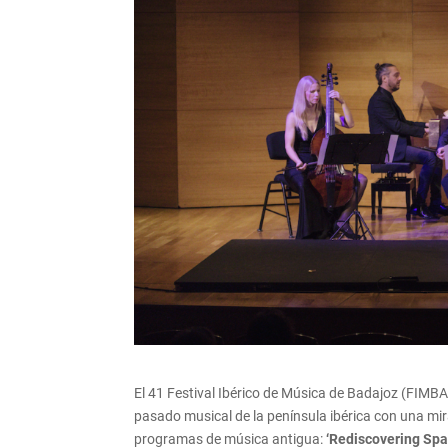
El 41 Festival Ibérico de Música de Badajoz (FIMBA) 
pasado musical de la península ibérica con una mi
programas de música antigua:
‘Rediscovering Spa