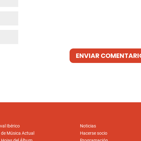
val Ibérico
Noticias
o de Música Actual
Hacerse socio
o Hojas del Álbum
Programación