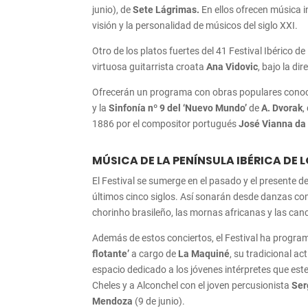
junio), de
Sete Lágrimas.
En ellos ofrecen música i
visión y la personalidad de músicos del siglo XXI.
Otro de los platos fuertes del 41 Festival Ibérico de
virtuosa guitarrista croata
Ana Vidovic
, bajo la di
Ofrecerán un programa con obras populares conoci
y la
Sinfonía nº 9 del ‘Nuevo Mundo’
de
A. Dvorak
,
1886 por el compositor portugués
José Vianna da
MÚSICA DE LA PENÍNSULA IBÉRICA DE 
El Festival se sumerge en el pasado y el presente d
últimos cinco siglos. Así sonarán desde danzas co
chorinho brasileño, las mornas africanas y las canc
Además de estos conciertos, el Festival ha progra
flotante’
a cargo de
La Maquiné
, su tradicional ac
espacio dedicado a los jóvenes intérpretes que est
Cheles y a Alconchel con el joven percusionista
Ser
Mendoza
(9 de junio).