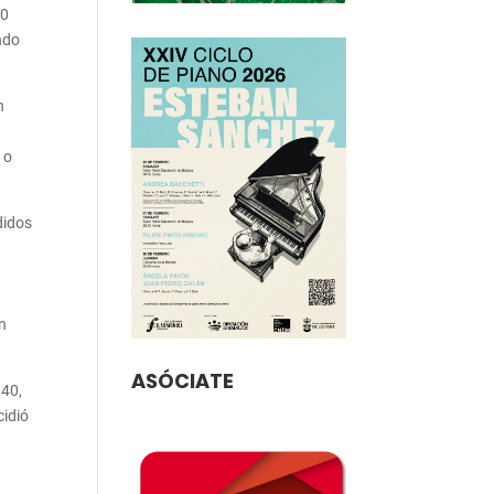
30
ndo
n
 o
didos
n
ASÓCIATE
 40,
cidió