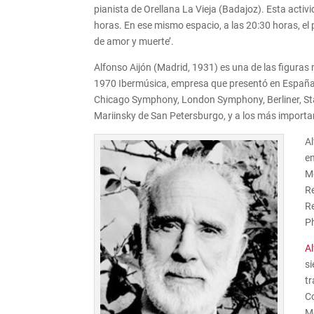
pianista de Orellana La Vieja (Badajoz). Esta activi
horas. En ese mismo espacio, a las 20:30 horas, el
de amor y muerte’.
Alfonso Aijón (Madrid, 1931) es una de las figuras
1970 Ibermúsica, empresa que presentó en España 
Chicago Symphony, London Symphony, Berliner, St
Mariinsky de San Petersburgo, y a los más importa
A
en
Me
Re
R
P
A
si
t
C
Mé