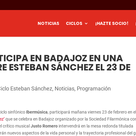
NOTICIAS
CICLOS
¡HAZTE SOCIO!
TICIPA EN BADAJOZ EN UNA
 ESTEBAN SÁNCHEZ EL 23 DE
Ciclo Esteban Sánchez
,
Noticias
,
Programación
ciclo sinfónico
Ibermúsica
, participará mañana viernes 23 de febrero en e
ez’
que se celebra en Badajoz organizado por la Sociedad Filarmónica con
l crítico musical
Justo Romero
intervendrá en la mesa redonda titulada
án nuevos aspectos de la vida personal y la trayectoria profesional del g