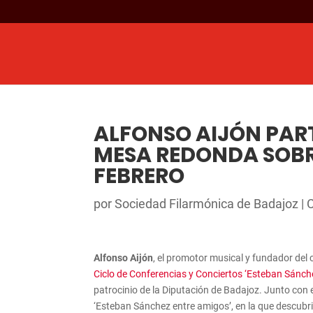
ALFONSO AIJÓN PAR
MESA REDONDA SOBRE
FEBRERO
por
Sociedad Filarmónica de Badajoz
|
Alfonso Aijón
, el promotor musical y fundador del 
Ciclo de Conferencias y Conciertos ‘Esteban Sánch
patrocinio de la Diputación de Badajoz. Junto con e
‘Esteban Sánchez entre amigos’, en la que descubrir