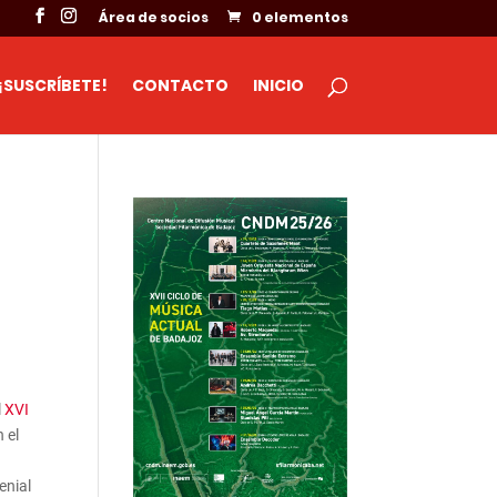
Área de socios
0 elementos
¡SUSCRÍBETE!
CONTACTO
INICIO
l
XVI
 el
enial