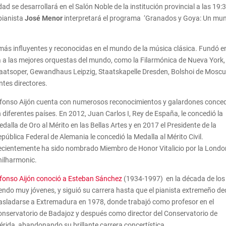
dad se desarrollará en el Salón Noble de la institución provincial a las 19:
 pianista
José Menor
interpretará el programa ‘Granados y Goya: Un mu
 más influyentes y reconocidas en el mundo de la música clásica. Fundó e
a las mejores orquestas del mundo, como la Filarmónica de Nueva York,
aatsoper, Gewandhaus Leipzig, Staatskapelle Dresden, Bolshoi de Moscu
ntes directores.
lfonso Aijón cuenta con numerosos reconocimientos y galardones conce
 diferentes países. En 2012, Juan Carlos I, Rey de España, le concedió la
dalla de Oro al Mérito en las Bellas Artes y en 2017 el Presidente de la
pública Federal de Alemania le concedió la Medalla al Mérito Civil.
ecientemente ha sido nombrado Miembro de Honor Vitalicio por la Londo
hilharmonic.
lfonso Aijón conoció a Esteban Sánchez
(1934-1997) en la década de los
endo muy jóvenes, y siguió su carrera hasta que el pianista extremeño de
rasladarse a Extremadura en 1978, donde trabajó como profesor en el
onservatorio de Badajoz y después como director del Conservatorio de
rida, abandonando su brillante carrera concertística.