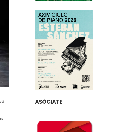
ASÓCIATE
eva
ica