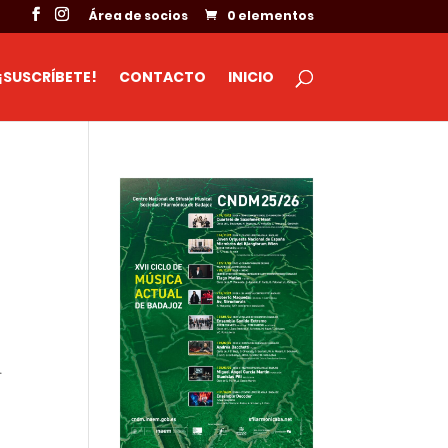
Área de socios
0 elementos
¡SUSCRÍBETE!
CONTACTO
INICIO
.