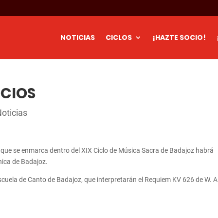
NOTICIAS
CICLOS
¡HAZTE SOCIO!
CIOS
oticias
il que se enmarca dentro del XIX Ciclo de Música Sacra de Badajoz habrá
nica de Badajoz.
 Escuela de Canto de Badajoz, que interpretarán el Requiem KV 626 de W. A