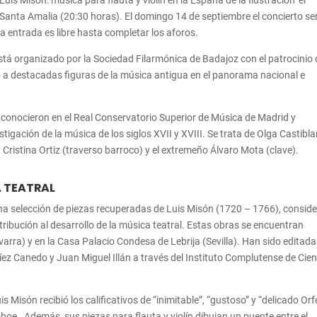
is Misón: música para flauta y violín en la España de la Ilustración’ el
 Santa Amalia (20:30 horas). El domingo 14 de septiembre el concierto se
 La entrada es libre hasta completar los aforos.
stá organizado por la Sociedad Filarmónica de Badajoz con el patrocinio 
o a destacadas figuras de la música antigua en el panorama nacional e
 conocieron en el Real Conservatorio Superior de Música de Madrid y
stigación de la música de los siglos XVII y XVIII. Se trata de Olga Castibl
, Cristina Ortiz (traverso barroco) y el extremeño Álvaro Mota (clave).
A TEATRAL
na selección de piezas recuperadas de Luis Misón (1720 – 1766), consid
ntribución al desarrollo de la música teatral. Estas obras se encuentran
rra) y en la Casa Palacio Condesa de Lebrija (Sevilla). Han sido editad
íez Canedo y Juan Miguel Illán a través del Instituto Complutense de Cie
is Misón recibió los calificativos de “inimitable”, “gustoso” y “delicado Or
 oboe. Además, sus piezas para flauta y violín dibujan un puente entre el