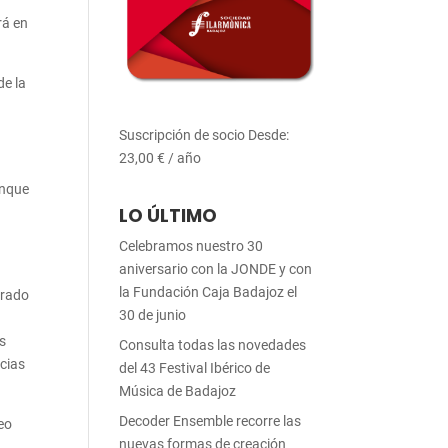
rá en
de la
Suscripción de socio
Desde:
23,00
€
/ año
anque
LO ÚLTIMO
Celebramos nuestro 30
aniversario con la JONDE y con
la Fundación Caja Badajoz el
erado
30 de junio
as
Consulta todas las novedades
ncias
del 43 Festival Ibérico de
Música de Badajoz
Decoder Ensemble recorre las
feo
nuevas formas de creación