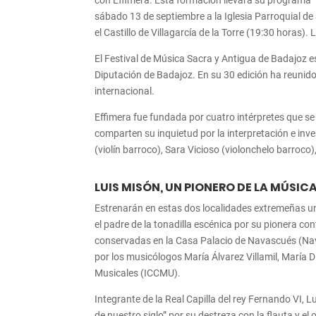
con Effimera. Esta formación llevará su programa ‘Lu
sábado 13 de septiembre a la Iglesia Parroquial de
el Castillo de Villagarcía de la Torre (19:30 horas).
El Festival de Música Sacra y Antigua de Badajoz e
Diputación de Badajoz. En su 30 edición ha reunid
internacional.
Effimera fue fundada por cuatro intérpretes que se
comparten su inquietud por la interpretación e inve
(violín barroco), Sara Vicioso (violonchelo barroco)
LUIS MISÓN, UN PIONERO DE LA MÚSIC
Estrenarán en estas dos localidades extremeñas u
el padre de la tonadilla escénica por su pionera co
conservadas en la Casa Palacio de Navascués (Nava
por los musicólogos María Álvarez Villamil, María D
Musicales (ICCMU).
Integrante de la Real Capilla del rey Fernando VI, Lu
de nuestro siglo” por su destreza con la flauta y el