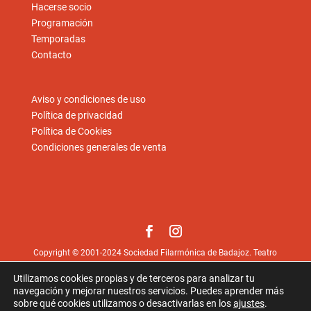
Hacerse socio
Programación
Temporadas
Contacto
Aviso y condiciones de uso
Política de privacidad
Política de Cookies
Condiciones generales de venta
Copyright © 2001-2024 Sociedad Filarmónica de Badajoz. Teatro
López de Ayala, Paseo de San Francisco, 1. 06002 Badajoz.
Utilizamos cookies propias y de terceros para analizar tu
Fotos © Juan Hernández
juan-hernandez.es
excepto las
navegación y mejorar nuestros servicios. Puedes aprender más
aportadas por los artistas.
sobre qué cookies utilizamos o desactivarlas en los
ajustes
.