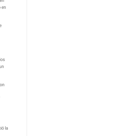
ven
o en
e
los
 un
ron
í
ió la