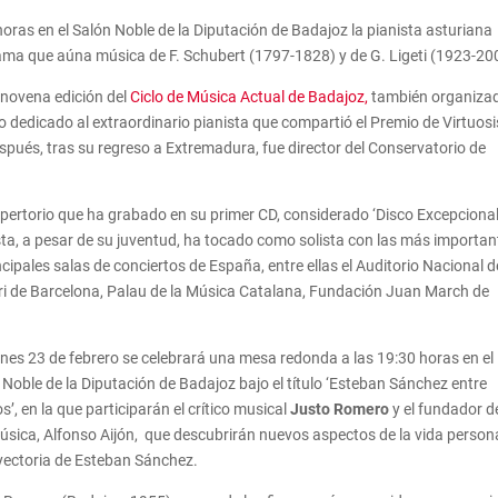
0 horas en el Salón Noble de la Diputación de Badajoz la pianista asturiana
rama que aúna música de F. Schubert (1797-1828) y de G. Ligeti (1923-20
a novena edición del
Ciclo de Música Actual de Badajoz,
también organiza
lo dedicado al extraordinario pianista que compartió el Premio de Virtuo
ués, tras su regreso a Extremadura, fue director del Conservatorio de
repertorio que ha grabado en su primer CD, considerado ‘Disco Excepcional
ista, a pesar de su juventud, ha tocado como solista con las más importan
cipales salas de conciertos de España, entre ellas el Auditorio Nacional d
ori de Barcelona, Palau de la Música Catalana, Fundación Juan March de
ernes 23 de febrero se celebrará una mesa redonda a las 19:30 horas en el
 Noble de la Diputación de Badajoz bajo el título ‘Esteban Sánchez entre
s’, en la que participarán el crítico musical
Justo Romero
y el fundador d
úsica, Alfonso Aijón, que descubrirán nuevos aspectos de la vida persona
ayectoria de Esteban Sánchez.