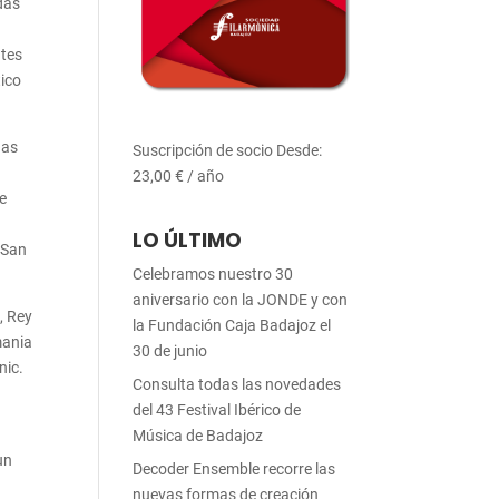
das
a
ntes
tico
das
Suscripción de socio
Desde:
23,00
€
/ año
e
LO ÚLTIMO
 San
Celebramos nuestro 30
aniversario con la JONDE y con
, Rey
la Fundación Caja Badajoz el
mania
30 de junio
nic.
Consulta todas las novedades
del 43 Festival Ibérico de
Música de Badajoz
un
Decoder Ensemble recorre las
nuevas formas de creación