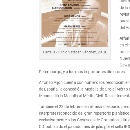
Justo
de la 
revis
puest
del A
Alfon
en el
prese
Cartel XVI Ciclo ‘Esteban Sánchez’, 2018.
Nueva
Gewan
Petersburgo, y a los más importantes directores.
Alfonso Aijón cuenta con numerosos reconocimiento
de España, le concedió la Medalla de Oro al Mérito 
le concedió la Medalla al Mérito Civil. Recienteme
También el 23 de febrero, en el mismo espacio pero 
intérprete reconocido del gran repertorio pianíst
exclusivamente a las Goyescas de Granados, titul
CD, publicado el pasado mes de julio por el sello IB