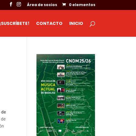
Área de socios
0 elementos
¡SUSCRÍBETE!
CONTACTO
INICIO
o de
d de
ión