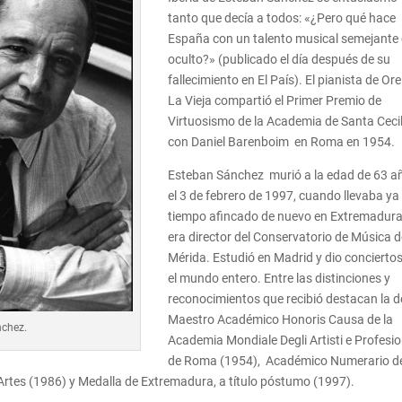
tanto que decía a todos: «¿Pero qué hace
España con un talento musical semejante 
oculto?» (publicado el día después de su
fallecimiento en El País). El pianista de Or
La Vieja compartió el Primer Premio de
Virtuosismo de la Academia de Santa Cecil
con Daniel Barenboim en Roma en 1954.
Esteban Sánchez murió a la edad de 63 a
el 3 de febrero de 1997, cuando llevaba ya
tiempo afincado de nuevo en Extremadura
era director del Conservatorio de Música 
Mérida. Estudió en Madrid y dio concierto
el mundo entero. Entre las distinciones y
reconocimientos que recibió destacan la d
Maestro Académico Honoris Causa de la
nchez.
Academia Mondiale Degli Artisti e Profesio
de Roma (1954), Académico Numerario de
Artes (1986) y Medalla de Extremadura, a título póstumo (1997).