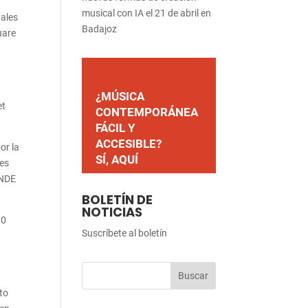
musical con IA el 21 de abril en
tales
Badajoz
uare
¿MÚSICA
et
CONTEMPORÁNEA
FÁCIL Y
ACCESIBLE?
or la
SÍ, AQUÍ
ses
ONDE
BOLETÍN DE
NOTICIAS
00
Suscríbete al boletín
to