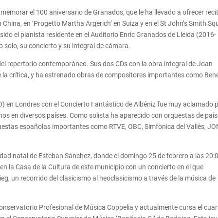
memorar el 100 aniversario de Granados, que le ha llevado a ofrecer reci
 en China, en ‘Progetto Martha Argerich’ en Suiza y en el St John’s Smith Sq
ido el pianista residente en el Auditorio Enric Granados de Lleida (2016-
 solo, su concierto y su integral de cámara.
del repertorio contemporáneo. Sus dos CDs con la obra integral de Joan
 la crítica, y ha estrenado obras de compositores importantes como Ben
) en Londres con el Concierto Fantástico de Albéniz fue muy aclamado p
trenos en diversos países. Como solista ha aparecido con orquestas de paí
questas españolas importantes como RTVE, OBC, Simfònica del Vallès, J
calidad natal de Esteban Sánchez, donde el domingo 25 de febrero a las 20:
o en la Casa de la Cultura de este municipio con un concierto en el que
ieg, un recorrido del clasicismo al neoclasicismo a través de la música de
nservatorio Profesional de Música Coppelia y actualmente cursa el cuar