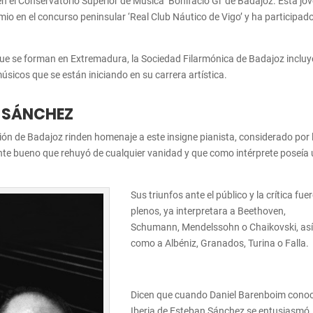
 el Conservatorio Superior de Música ‘Bonifacio Gi’ de Badajoz. Esta jo
io en el concurso peninsular ‘Real Club Náutico de Vigo’ y ha participad
que se forman en Extremadura, la Sociedad Filarmónica de Badajoz incluy
úsicos que se están iniciando en su carrera artística.
N SÁNCHEZ
ción de Badajoz rinden homenaje a este insigne pianista, considerado por 
e bueno que rehuyó de cualquier vanidad y que como intérprete poseía
Sus triunfos ante el público y la crítica fue
plenos, ya interpretara a Beethoven,
Schumann, Mendelssohn o Chaikovski, as
como a Albéniz, Granados, Turina o Falla.
Dicen que cuando Daniel Barenboim conoc
Iberia de Esteban Sánchez se entusiasmó