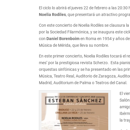
El ciclo lo abrirá el jueves 22 de febrero a las 20:3
Noelia Rodiles
, que presentará un atractivo prog
Con este concierto de Noelia Rodiles se clausura l
por la Sociedad Filarmónica, y se inaugura este cic
con
Daniel Borenboim
en Roma en 1954 y años desp
Música de Mérida, que lleva su nombre.
En este primer concierto, Noelia Rodiles tocará el 
mes’ por la prestigiosa revista Scherzo. Esta pian
orquestas sinfónicas y se ha presentado en las prin
Música, Teatro Real, Auditorio de Zaragoza, Audit
Madrid, Auditorium de Palma o Teatros del Canal.
El vi
Salón
amigo
Ibérm
la tr