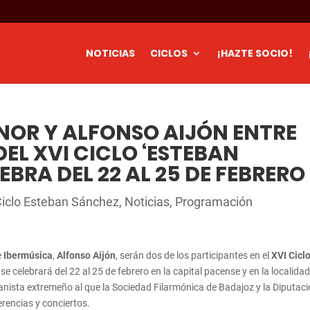
NOTICIAS
CICLOS
¡HAZTE SOCIO!
ENOR Y ALFONSO AIJÓN ENTRE
EL XVI CICLO ‘ESTEBAN
EBRA DEL 22 AL 25 DE FEBRERO
Ciclo Esteban Sánchez
,
Noticias
,
Programación
e
Ibermúsica
,
Alfonso Aijón
, serán dos de los participantes en el
XVI Cicl
se celebrará del 22 al 25 de febrero en la capital pacense y en la localida
pianista extremeño al que la Sociedad Filarmónica de Badajoz y la Diputac
rencias y conciertos.