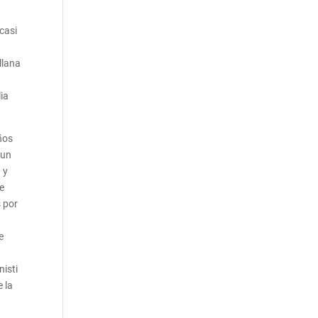
casi
ellana
ia
ños
 un
 y
de
s por
e
nisti
 la