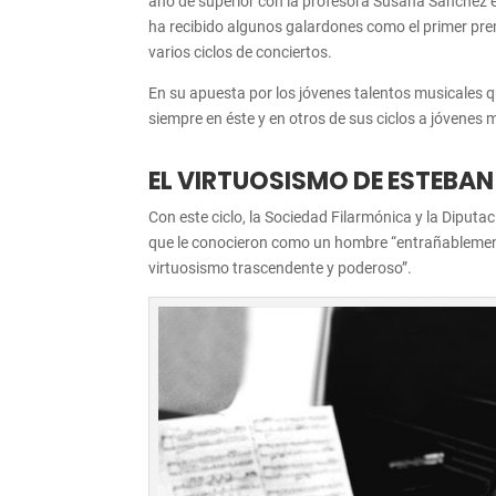
año de superior con la profesora Susana Sánchez en
ha recibido algunos galardones como el primer prem
varios ciclos de conciertos.
En su apuesta por los jóvenes talentos musicales 
siempre en éste y en otros de sus ciclos a jóvenes m
EL VIRTUOSISMO DE ESTEBA
Con este ciclo, la Sociedad Filarmónica y la Diputa
que le conocieron como un hombre “entrañablement
virtuosismo trascendente y poderoso”.