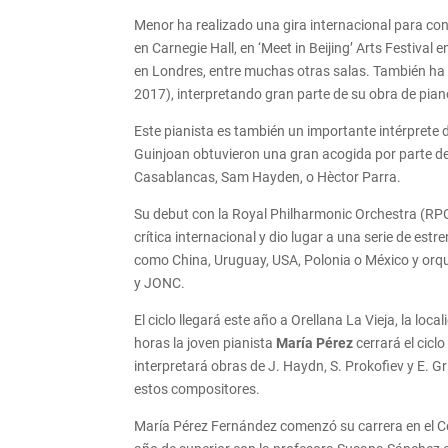
Menor ha realizado una gira internacional para con
en Carnegie Hall, en ‘Meet in Beijing’ Arts Festival
en Londres, entre muchas otras salas. También ha s
2017), interpretando gran parte de su obra de piano
Este pianista es también un importante intérprete 
Guinjoan obtuvieron una gran acogida por parte de
Casablancas, Sam Hayden, o Hèctor Parra.
Su debut con la Royal Philharmonic Orchestra (RPO
crítica internacional y dio lugar a una serie de es
como China, Uruguay, USA, Polonia o México y or
y JONC.
El ciclo llegará este año a Orellana La Vieja, la lo
horas la joven pianista
María Pérez
cerrará el cicl
interpretará obras de J. Haydn, S. Prokofiev y E. Gr
estos compositores.
María Pérez Fernández comenzó su carrera en el Co