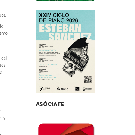
06).
do
sismo
 del
tes
e
ASÓCIATE
e
l y