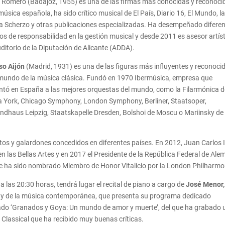
 Romero (Badajoz, 1955) es una de las firmas más conocidas y reconoci
música española, ha sido crítico musical de El País, Diario 16, El Mundo, l
ta Scherzo y otras publicaciones especializadas. Ha desempeñado difere
os de responsabilidad en la gestión musical y desde 2011 es asesor artís
uditorio de la Diputación de Alicante (ADDA).
so Aijón
(Madrid, 1931) es una de las figuras más influyentes y reconoci
 mundo de la música clásica. Fundó en 1970 Ibermúsica, empresa que
ntó en España a las mejores orquestas del mundo, como la Filarmónica d
 York, Chicago Symphony, London Symphony, Berliner, Staatsoper,
dhaus Leipzig, Staatskapelle Dresden, Bolshoi de Moscu o Mariinsky de
s y galardones concedidos en diferentes países. En 2012, Juan Carlos I
en las Bellas Artes y en 2017 el Presidente de la República Federal de Ale
nte ha sido nombrado Miembro de Honor Vitalicio por la London Philharmo
a las 20:30 horas, tendrá lugar el recital de piano a cargo de
José Menor,
ico y de la música contemporánea, que presenta su programa dedicado
ado ‘Granados y Goya: Un mundo de amor y muerte’, del que ha grabado 
S Classical que ha recibido muy buenas críticas.