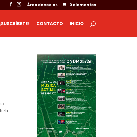
Área de socios
0 elementos
¡SUSCRÍBETE!
CONTACTO
INICIO
o a
chelo