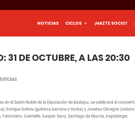
NOTICIAS
CICLOS
¡HAZTE SOCIO!
 31 DE OCTUBRE, A LAS 20:30
oticias
as en el Salón Noble de la Diputación de Badajoz, se celebrará el conciert
a), Enrique Solinis (guitarra barroca y tiorba) y Josetxu Obregón (violon
lo, Falconiero, Gabrielle, Gaspar Sanz, Santiago de Murcia, Kapsberger,