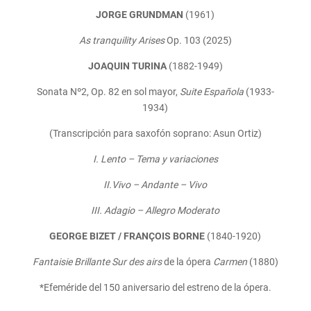
JORGE GRUNDMAN
(1961)
As tranquility Arises
Op. 103 (2025)
JOAQUIN TURINA
(1882-1949)
Sonata Nº2, Op. 82 en sol mayor,
Suite Española
(1933-
1934)
(Transcripción para saxofón soprano: Asun Ortiz)
I. Lento – Tema y variaciones
II.Vivo – Andante – Vivo
III. Adagio – Allegro Moderato
GEORGE BIZET / FRANÇOIS BORNE
(1840-1920)
Fantaisie Brillante Sur des airs
de la ópera
Carmen
(1880)
*Efeméride del 150 aniversario del estreno de la ópera.