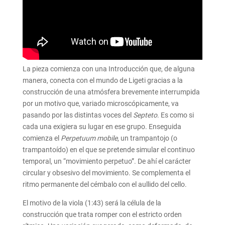
La pieza comienza con una Introducción que, de alguna
manera, conecta con el mundo de Ligeti gracias a la
construcción de una atmósfera brevemente interrumpida
por un motivo que, variado microscópicamente, va
pasando por las distintas voces del
Septeto
. Es como si
cada una exigiera su lugar en ese grupo. Enseguida
comienza el
Perpetuum mobile
, un trampantojo (o
trampantoído) en el que se pretende simular el continuo
temporal, un “movimiento perpetuo”. De ahí el carácter
circular y obsesivo del movimiento. Se complementa el
ritmo permanente del cémbalo con el aullido del cello.
El motivo de la viola (1:43) será la célula de la
construcción que trata romper con el estricto orden