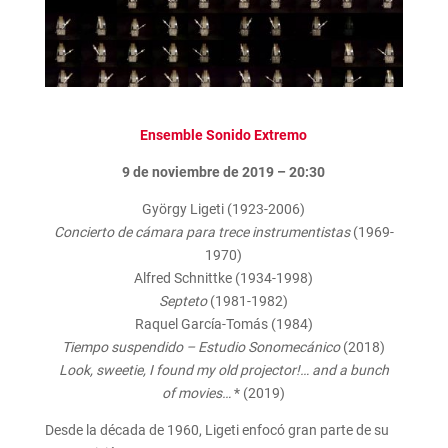
Ensemble Sonido Extremo
9 de noviembre de 2019 – 20:30
György Ligeti (1923-2006)
Concierto de cámara para trece instrumentistas
(1969-
1970)
Alfred Schnittke (1934-1998)
Septeto
(1981-1982)
Raquel García-Tomás (1984)
Tiempo suspendido – Estudio Sonomecánico
(2018)
Look, sweetie, I found my old projector!… and a bunch
of movies…
* (2019)
Desde la década de 1960, Ligeti enfocó gran parte de su