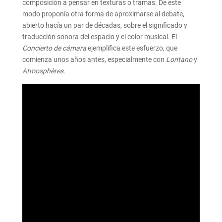
composición a pensar en texturas o tramas. De este
modo proponía otra forma de aproximarse al debate,
abierto hacía un par de décadas, sobre el significado y
traducción sonora del espacio y el color musical. El
Concierto de cámara
ejemplifica este esfuerzo, que
comienza unos años antes, especialmente con
Lontano
y
Atmosphères
.