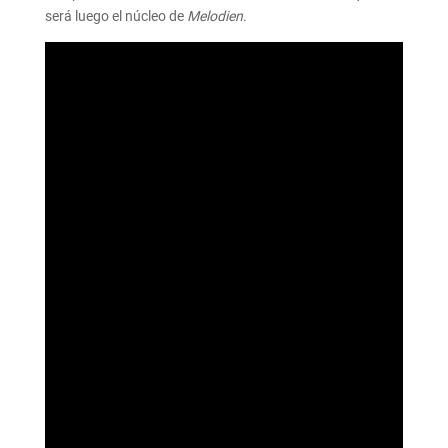
será luego el núcleo de
Melodien
.