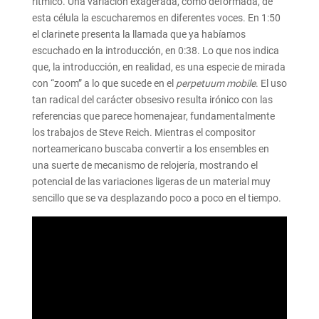
rítmico. Una variación exagerada, como deformada, de
esta célula la escucharemos en diferentes voces. En 1:50
el clarinete presenta la llamada que ya habíamos
escuchado en la introducción, en 0:38. Lo que nos indica
que, la introducción, en realidad, es una especie de mirada
con “zoom” a lo que sucede en el
perpetuum mobile
. El uso
tan radical del carácter obsesivo resulta irónico con las
referencias que parece homenajear, fundamentalmente
los trabajos de Steve Reich. Mientras el compositor
norteamericano buscaba convertir a los ensembles en
una suerte de mecanismo de relojería, mostrando el
potencial de las variaciones ligeras de un material muy
sencillo que se va desplazando poco a poco en el tiempo.