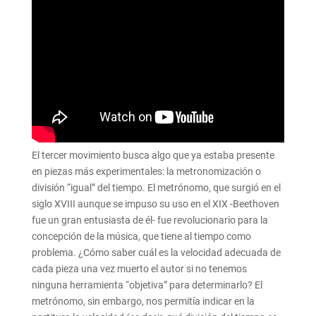
El tercer movimiento busca algo que ya estaba presente
en piezas más experimentales: la metronomización o
división “igual” del tiempo. El metrónomo, que surgió en el
siglo XVIII aunque se impuso su uso en el XIX -Beethoven
fue un gran entusiasta de él- fue revolucionario para la
concepción de la música, que tiene al tiempo como
problema. ¿Cómo saber cuál es la velocidad adecuada de
cada pieza una vez muerto el autor si no tenemos
ninguna herramienta “objetiva” para determinarlo? El
metrónomo, sin embargo, nos permitía indicar en la