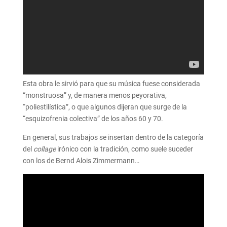
Esta obra le sirvió para que su música fuese considerada
“monstruosa” y, de manera menos peyorativa,
“poliestilística”, o que algunos dijeran que surge de la
“esquizofrenia colectiva” de los años 60 y 70.
En general, sus trabajos se insertan dentro de la categoría
del
collage
irónico con la tradición, como suele suceder
con los de Bernd Alois Zimmermann…