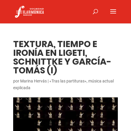
TEXTURA, TIEMPO E
IRONÍA EN LIGETI,
SCHNITTKE Y GARCÍA-
TOMÁS (I)
por
Marina Hervás
|
«Tras las partituras», música actual
explicada