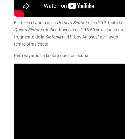
Fíjate en el audio de la
Primera Sinfonía
… en 20:20, cita la
Quinta Sinfonía
de Beethoven o en 1:13:50 se escucha un
fragmento de la
Sinfonía
n. 45 “Los Adioses” de Haydn
(entre otras citas)
Pero vayamos a la obra que nos ocupa.