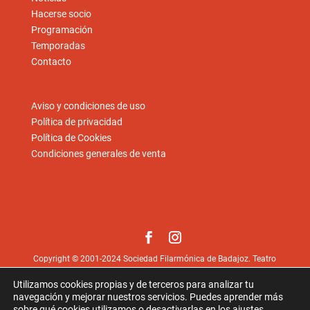
Hacerse socio
Programación
Temporadas
Contacto
Aviso y condiciones de uso
Política de privacidad
Política de Cookies
Condiciones generales de venta
Copyright © 2001-2024 Sociedad Filarmónica de Badajoz. Teatro
López de Ayala, Paseo de San Francisco, 1. 06002 Badajoz.
Utilizamos cookies propias y de terceros para analizar tu
Fotos © Juan Hernández
juan-hernandez.es
excepto las
navegación y mejorar nuestros servicios. Puedes aprender más
aportadas por los artistas.
sobre qué cookies utilizamos o desactivarlas en los
ajustes
.