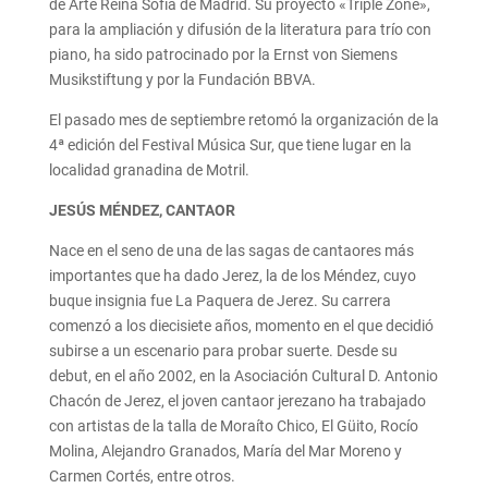
de Arte Reina Sofía de Madrid. Su proyecto «Triple Zone»,
para la ampliación y difusión de la literatura para trío con
piano, ha sido patrocinado por la Ernst von Siemens
Musikstiftung y por la Fundación BBVA.
El pasado mes de septiembre retomó la organización de la
4ª edición del Festival Música Sur, que tiene lugar en la
localidad granadina de Motril.
JESÚS MÉNDEZ, CANTAOR
Nace en el seno de una de las sagas de cantaores más
importantes que ha dado Jerez, la de los Méndez, cuyo
buque insignia fue La Paquera de Jerez. Su carrera
comenzó a los diecisiete años, momento en el que decidió
subirse a un escenario para probar suerte. Desde su
debut, en el año 2002, en la Asociación Cultural D. Antonio
Chacón de Jerez, el joven cantaor jerezano ha trabajado
con artistas de la talla de Moraíto Chico, El Güito, Rocío
Molina, Alejandro Granados, María del Mar Moreno y
Carmen Cortés, entre otros.