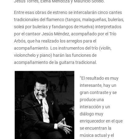
Jesús Torres, Elena Mendoza y Mauricio Sotelo.
Entre esas obras de estreno se intercalarán cinco cantes
tradicionales del flamenco (tangos, malagueñas, bulerías,
soleá por bulerías y fandangos de Huelva) interpretados
por el cantaor Jesús Méndez, acompañado por el Trío
Arbós, que ha realizado los arreglos para el
acompañamiento. Los instrumentos del trío (violín,
violonchelo y piano) harán las funciones de
acompañamiento de la guitarra tradicional.
“El resultado es muy
interesante, hay un
gran contraste y se
produce una
interacción y un
diálogo muy
enriquecedor en el que
se encuentran la
música actual y el