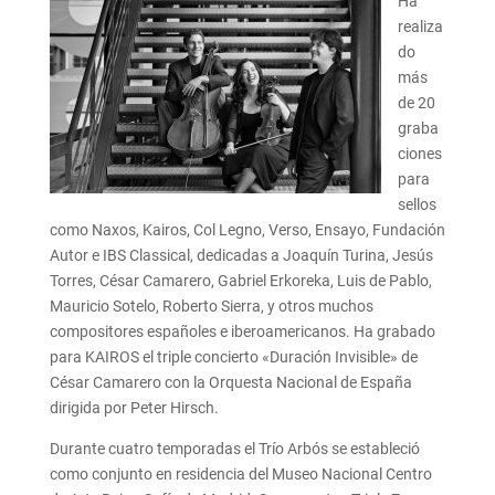
Ha
realiza
do
más
de 20
graba
ciones
para
sellos
como Naxos, Kairos, Col Legno, Verso, Ensayo, Fundación
Autor e IBS Classical, dedicadas a Joaquín Turina, Jesús
Torres, César Camarero, Gabriel Erkoreka, Luis de Pablo,
Mauricio Sotelo, Roberto Sierra, y otros muchos
compositores españoles e iberoamericanos. Ha grabado
para KAIROS el triple concierto «Duración Invisible» de
César Camarero con la Orquesta Nacional de España
dirigida por Peter Hirsch.
Durante cuatro temporadas el Trío Arbós se estableció
como conjunto en residencia del Museo Nacional Centro