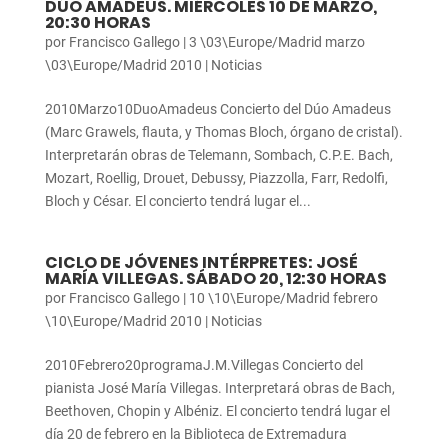
DÚO AMADEUS. MIÉRCOLES 10 DE MARZO,
20:30 HORAS
por
Francisco Gallego
|
3 \03\Europe/Madrid marzo
\03\Europe/Madrid 2010
|
Noticias
2010Marzo10DuoAmadeus Concierto del Dúo Amadeus
(Marc Grawels, flauta, y Thomas Bloch, órgano de cristal).
Interpretarán obras de Telemann, Sombach, C.P.E. Bach,
Mozart, Roellig, Drouet, Debussy, Piazzolla, Farr, Redolfi,
Bloch y César. El concierto tendrá lugar el...
CICLO DE JÓVENES INTÉRPRETES: JOSÉ
MARÍA VILLEGAS. SÁBADO 20, 12:30 HORAS
por
Francisco Gallego
|
10 \10\Europe/Madrid febrero
\10\Europe/Madrid 2010
|
Noticias
2010Febrero20programaJ.M.Villegas Concierto del
pianista José María Villegas. Interpretará obras de Bach,
Beethoven, Chopin y Albéniz. El concierto tendrá lugar el
día 20 de febrero en la Biblioteca de Extremadura