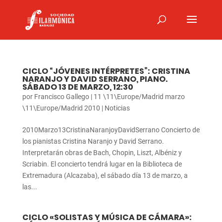
CICLO “JÓVENES INTÉRPRETES”: CRISTINA
NARANJO Y DAVID SERRANO, PIANO.
SÁBADO 13 DE MARZO, 12:30
por
Francisco Gallego
|
11 \11\Europe/Madrid marzo
\11\Europe/Madrid 2010
|
Noticias
2010Marzo13CristinaNaranjoyDavidSerrano Concierto de
los pianistas Cristina Naranjo y David Serrano.
Interpretarán obras de Bach, Chopin, Liszt, Albéniz y
Scriabin. El concierto tendrá lugar en la Biblioteca de
Extremadura (Alcazaba), el sábado día 13 de marzo, a
las...
CICLO «SOLISTAS Y MÚSICA DE CÁMARA»: