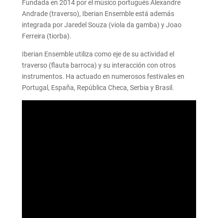
Fundada en 2014 por el músico portugués Alexandre
Andrade (traverso), Iberian Ensemble está además
integrada por Jaredel Souza (viola da gamba) y Joao
Ferreira (tiorba).
Iberian Ensemble utiliza como eje de su actividad el
traverso (flauta barroca) y su interacción con otros
instrumentos. Ha actuado en numerosos festivales en
Portugal, España, República Checa, Serbia y Brasil.