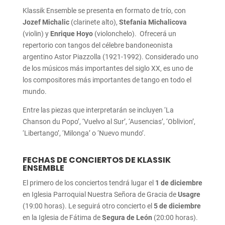
Klassik Ensemble se presenta en formato de trío, con
Jozef Michalic
(clarinete alto),
Stefania Michalicova
(violin) y
Enrique Hoyo
(violonchelo). Ofrecerá un
repertorio con tangos del célebre bandoneonista
argentino Astor Piazzolla (1921-1992). Considerado uno
de los músicos más importantes del siglo XX, es uno de
los compositores más importantes de tango en todo el
mundo.
Entre las piezas que interpretarán se incluyen ‘La
Chanson du Popo’, ‘Vuelvo al Sur’, ‘Ausencias’, ‘Oblivion’,
‘Libertango’, ‘Milonga’ o ‘Nuevo mundo’.
FECHAS DE CONCIERTOS DE KLASSIK
ENSEMBLE
El primero de los conciertos tendrá lugar el
1 de diciembre
en Iglesia Parroquial Nuestra Señora de Gracia de
Usagre
(19:00 horas). Le seguirá otro concierto el
5 de diciembre
en la Iglesia de Fátima de
Segura de León
(20:00 horas).