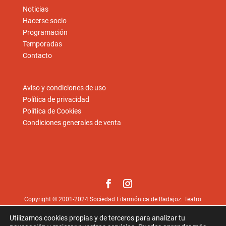
Noticias
Hacerse socio
Programación
Temporadas
Contacto
Aviso y condiciones de uso
Política de privacidad
Política de Cookies
Condiciones generales de venta
Copyright © 2001-2024 Sociedad Filarmónica de Badajoz. Teatro
López de Ayala, Paseo de San Francisco, 1. 06002 Badajoz.
Utilizamos cookies propias y de terceros para analizar tu
Fotos © Juan Hernández
juan-hernandez.es
excepto las