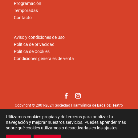
Programación
Temporadas
Contacto
Aviso y condiciones de uso
Política de privacidad
Política de Cookies
Condiciones generales de venta
Copyright © 2001-2024 Sociedad Filarmónica de Badajoz. Teatro
López de Ayala, Paseo de San Francisco, 1. 06002 Badajoz.
Utilizamos cookies propias y de terceros para analizar tu
Fotos © Juan Hernández
juan-hernandez.es
excepto las
navegación y mejorar nuestros servicios. Puedes aprender más
aportadas por los artistas.
sobre qué cookies utilizamos o desactivarlas en los
ajustes
.