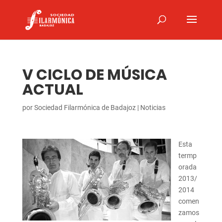
V CICLO DE MÚSICA
ACTUAL
por
Sociedad Filarmónica de Badajoz
|
Noticias
Esta
termp
orada
2013/
2014
comen
zamos