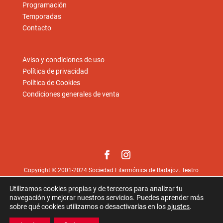
Programación
Temporadas
Contacto
Aviso y condiciones de uso
Política de privacidad
Política de Cookies
Condiciones generales de venta
Copyright © 2001-2024 Sociedad Filarmónica de Badajoz. Teatro
López de Ayala, Paseo de San Francisco, 1. 06002 Badajoz.
Utilizamos cookies propias y de terceros para analizar tu
Fotos © Juan Hernández
juan-hernandez.es
excepto las
navegación y mejorar nuestros servicios. Puedes aprender más
aportadas por los artistas.
sobre qué cookies utilizamos o desactivarlas en los
ajustes
.